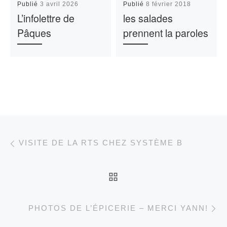
Publié
3 avril 2026
Publié
8 février 2018
L’infolettre de
les salades
Pâques
prennent la paroles
Parcourir les articles
Article précédent
VISITE DE LA RTS CHEZ SYSTÈME B
RETOUR À LA LISTE 
Ar
PHOTOS DE L’ÉPICERIE – MERCI YANN!