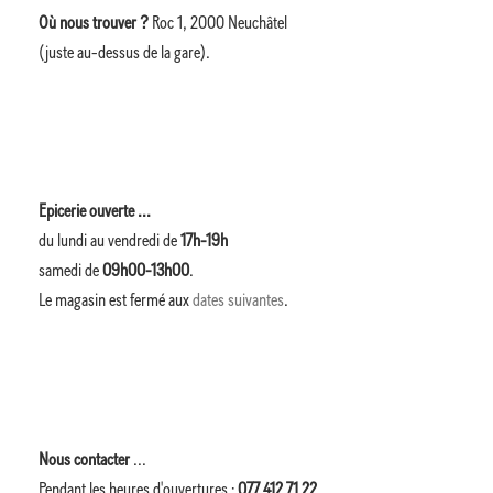
Où nous trouver ?
Roc 1, 2000 Neuchâtel
(juste au-dessus de la gare).
Epicerie ouverte ...
du lundi au vendredi de
17h-19h
samedi de
09h00-13h00
.
Le magasin est fermé aux
dates suivantes
.
Nous contacter
...
Pendant les heures d'ouvertures :
077 412 71 22