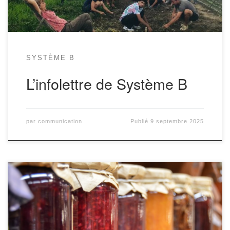
SYSTÈME B
L’infolettre de Système B
par
communication
Publié
9 septembre 2025
Hello! Voici la 46ème infolettre de Système B, ta coopérative bio,
éthique, préférée, tout ça. Alors quoi de neuf à Système B? C’est par
ici! Last minute: une fête le vendredi 20 juin! Un souper canadien ca