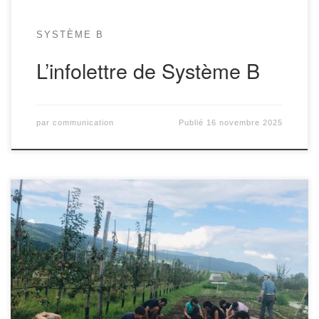
SYSTÈME B
L’infolettre de Système B
par
communication
Publié
16 novembre 2025
Hello! Voici la 47ème infolettre de Système B, ta coopérative bio,
éthique et préférée. Le nouveau C bidule est là Voici le nouveau C
Bidule lors de sa séance du 1er juillet dernier. De gauche à droite:
Véronique L., Ana A., Sassoun A., Victoria B. N., Charlotte O., Doris
A. […]