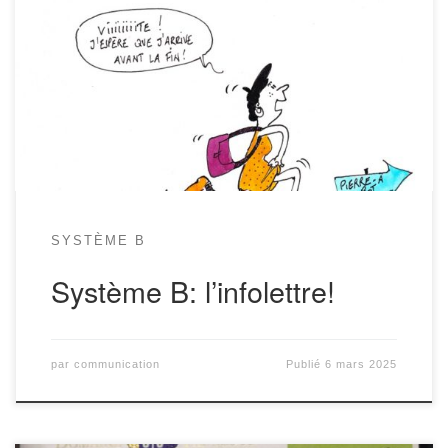
Hello! Voici la 45ème infolettre de Système B, ta coopérative bio,
éthique, préférée, tout ça. Alors quoi de neuf à Système B? C’est par
ici! Oh la bonne idée: un panneau participatif… à idées! Voici un
nouvel outil pour pour faire foisonner nos projets au sein de notre
chère épicerie. […]
SYSTÈME B
Système B: l’infolettre!
par
communication
Publié
6 mars 2025