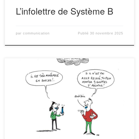
L’infolettre de Système B
par
communication
Publié
30 novembre 2025
Salut! Ca va ? L’infolettre est de retour avec plein d’infos cruciales
sur la vie de Système B, ta coopérative bio, éthique, locale, et
préférée! Si tu débarques à Système B, on commence avec un
reminder incontournable, que voici: La soirée des nouveaux-
nouvelles, c’est demain! C’est ce lundi 17 novembre, […]