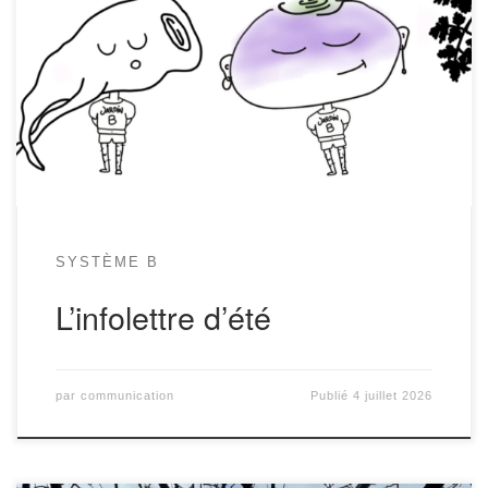
Hello hello! Voilà l’infolettre de Système B, quelques jours avant la
pause estivale. De quoi en savoir davantage sur ton épicerie préférée,
bio, durable, innovante, tout ça! Au sommaire: Vie du jardin: l’été
pointe le bout de ses tomates Le jardin: agenda et infos diverses Le
nouveau venu au rayon ménage […]
SYSTÈME B
L’infolettre d’été
par
communication
Publié
4 juillet 2026