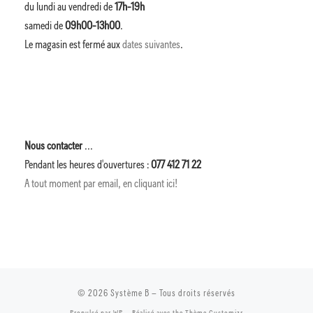
du lundi au vendredi de
17h-19h
samedi de
09h00-13h00
.
Le magasin est fermé aux
dates suivantes
.
Nous contacter
...
Pendant les heures d'ouvertures :
077 412 71 22
A tout moment par email, en cliquant ici!
© 2026
Système B
– Tous droits réservés
Propulsé par
WP
– Réalisé avec the
Thème Customizr