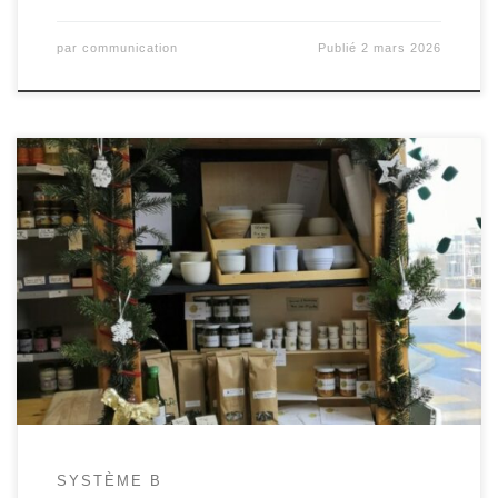
par
communication
Publié
2 mars 2026
Hello: Voilà une info bonus pour te rappeler l’événement
incontournable de demain, et aussi te rendre attentif à deux places à
prendre à Système B pour les bienfaits de la coopérative. A demain,
oh oh oh. Ah j’oubliais: à vos volailles! Prod recrute Chère-er
coopératrice-eur, A la suite du départ […]
SYSTÈME B