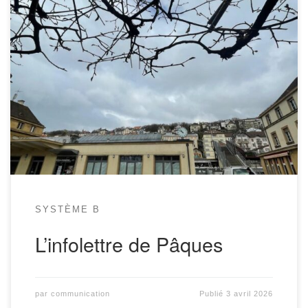
Hello hello! Revoilà l’infolettre de Système B. Quelques infos de
printemps pour toi avant un prochain rendez-vous dans ton épicerie
bio, durable et préférée. Cette infolettre aurait dû paraître hier mais
une queue de poisson a provoqué un retard dans la livraison des
infos. Au sommaire: L’assemblée générale se tiendra […]
SYSTÈME B
L’infolettre de Pâques
par
communication
Publié
3 avril 2026