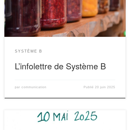
te dit ? C’est le vendredi 20 juin du côté de Thielle-Wavre. Profites-
en! […]
SYSTÈME B
L’infolettre de Système B
par
communication
Publié
20 juin 2025