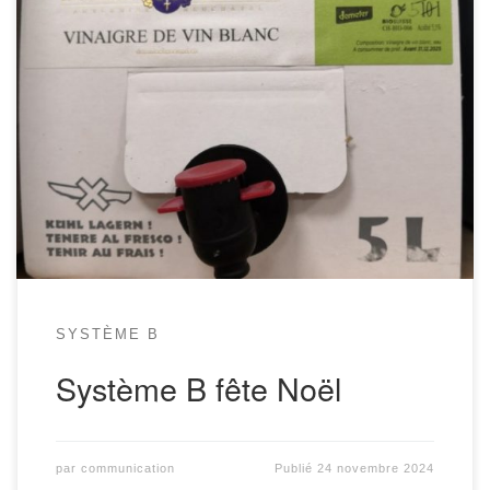
Hello! Voici la 43ème infolettre de Système B, ta coopérative bio,
éthique, préférée. Ce mois-ci on fête Noël, on se régale du
témoignage d’une coop des jardins, on s’échange des infos cruciales
sur le parcage autour de l’épicerie, on se réjouit des nouveaux
produits, on cherche des coups de main […]
SYSTÈME B
Système B fête Noël
par
communication
Publié
24 novembre 2024