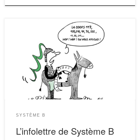
Hello hello! Revoilà l’incroyable infolettre de Système B. Tout ce qu’il
faut savoir sur la substantifique moëlle de ton épicerie bio, durable et
préférée, c’est ici! Trève d’adjectifs, voici au sommaire pour ce coup-
ci: – C’était Noël à l’épicerie – Du changement chez Cha Cosmétiques
– L’ordi passe en mode linux – […]
SYSTÈME B
L’infolettre de Système B