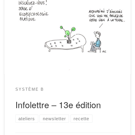
Système B L’infolettre Salut! Bienvenue dans l’infolettre Système B
numéro 13 ! Alors tu as bien commencé l’année? Tu as bien appliqué
tes bonnes résolutions et même si fin janvier est déjà passé tu t’y
tiens encore? Mais bravo! Voilà donc des infos pratiques, sympas,
utiles, sur tout ce qu’il […]
SYSTÈME B
Infolettre – 13e édition
ateliers
newsletter
recette