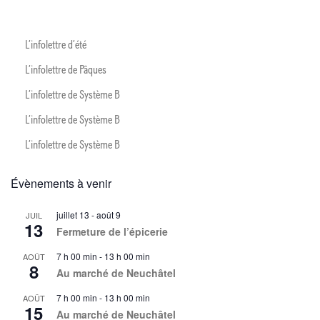
e
a
m
L’infolettre d’été
t
e
L’infolettre de Pâques
i
n
L’infolettre de Système B
t
o
L’infolettre de Système B
L’infolettre de Système B
n
d
Évènements à venir
e
juillet 13
-
août 9
JUIL
13
Fermeture de l’épicerie
v
7 h 00 min
-
13 h 00 min
AOÛT
8
Au marché de Neuchâtel
u
7 h 00 min
-
13 h 00 min
AOÛT
15
Au marché de Neuchâtel