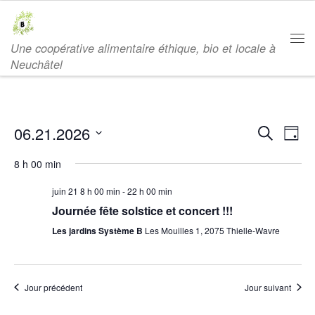
Passer au contenu
Une coopérative alimentaire éthique, bio et locale à
Men
Neuchâtel
R
N
06.21.2026
R
J
e
a
o
S
e
c
8 h 00 min
u
é
h
v
r
e
c
juin 21 8 h 00 min
-
22 h 00 min
l
r
i
Journée fête solstice et concert !!!
e
c
h
g
c
h
Les jardins Système B
Les Mouilles 1, 2075 Thielle-Wavre
e
t
a
e
i
t
o
Jour précédent
Jour suivant
r
i
n