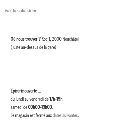
e
s
Voir le calendrier
É
v
Où nous trouver ?
Roc 1, 2000 Neuchâtel
(juste au-dessus de la gare).
è
n
e
Epicerie ouverte ...
m
du lundi au vendredi de
17h-19h
e
samedi de
09h00-13h00
.
Le magasin est fermé aux
dates suivantes
.
n