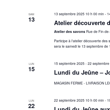
e
r
i
.
É
13 septembre 2025 10 h 00 min
-
1
SAM
g
13
v
Atelier découverte 
è
a
Atelier des savons
Rue de Fin-de-
n
e
t
Participe à l'atelier découverte de
m
sera le samedi le 13 septembre de 1
i
e
n
o
15 septembre 2025
-
22 septembre
LUN
t
15
Lundi du Jeûne – Jo
s
n
p
MAGASIN FERME - LIVRAISON L
d
a
r
e
m
22 septembre 2025 10 h 00 min
-
1
LUN
22
o
Lundi du Jeûne au