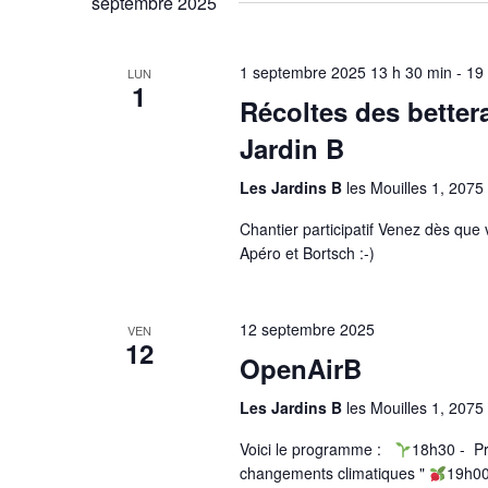
septembre 2025
m
e
l
o
e
r
t
1 septembre 2025 13 h 30 min
-
19
LUN
c
1
-
Récoltes des better
c
t
c
Jardin B
i
l
h
o
Les Jardins B
les Mouilles 1, 2075
é
n
e
.
Chantier participatif Venez dès que
n
R
Apéro et Bortsch :-)
e
e
e
z
c
t
u
12 septembre 2025
VEN
h
12
n
OpenAirB
n
e
e
r
Les Jardins B
les Mouilles 1, 2075
d
a
c
a
Voici le programme :
18h30 - Pr
h
v
t
changements climatiques "
19h00
e