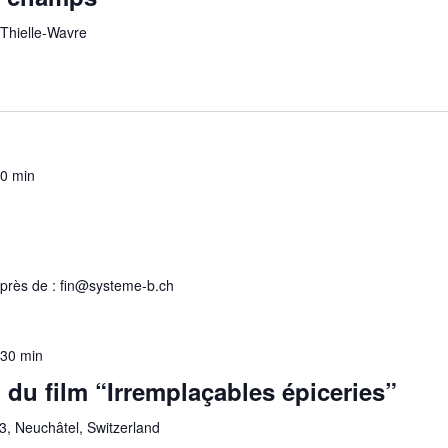
 Thielle-Wavre
00 min
auprès de : fin@systeme-b.ch
 30 min
n du film “Irremplaçables épiceries”
3, Neuchâtel, Switzerland