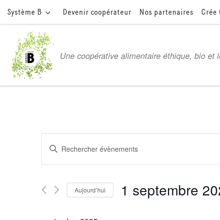
Système B
Devenir coopérateur
Nos partenaires
Crée 
Passer au contenu
Une coopérative alimentaire éthique, bio et 
R
S
e
a
i
c
1 septembre 20
s
Aujourd’hui
i
h
S
r
é