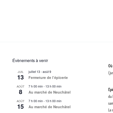
Évènements à venir
Où 
juillet 13
-
août 9
JUIL
(ju
13
Fermeture de l’épicerie
7 h 00 min
-
13 h 00 min
AOÛT
8
Epi
Au marché de Neuchâtel
du 
7 h 00 min
-
13 h 00 min
AOÛT
sa
15
Au marché de Neuchâtel
Le 