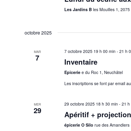
v
t
Les Jardins B
les Mouilles 1, 2075
-
u
c
e
l
octobre 2025
é
s
.
É
7 octobre 2025 19 h 00 min
-
21 h 
MAR
7
Inventaire
v
Epicerie
e du Roc 1, Neuchâtel
è
Les inscriptions se font par email 
n
29 octobre 2025 18 h 30 min
-
21 h
MER
e
29
Apéritif + projectio
m
épicerie O Silo
rue des Amandiers 