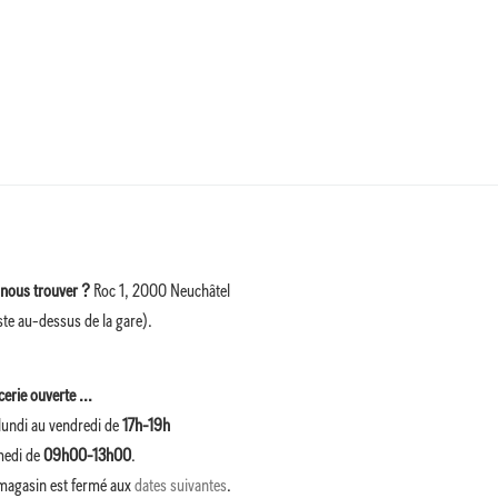
nous trouver ?
Roc 1, 2000 Neuchâtel
ste au-dessus de la gare).
cerie ouverte ...
lundi au vendredi de
17h-19h
medi de
09h00-13h00
.
magasin est fermé aux
dates suivantes
.