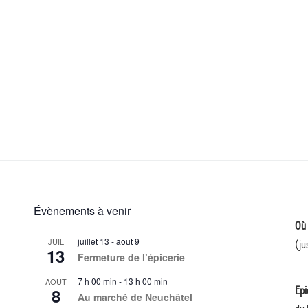
Évènements à venir
Où 
juillet 13
-
août 9
JUIL
(ju
13
Fermeture de l’épicerie
7 h 00 min
-
13 h 00 min
AOÛT
8
Epi
Au marché de Neuchâtel