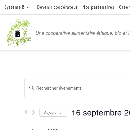
Système B
Devenir coopérateur
Nos partenaires
Crée 
Passer au contenu
Une coopérative alimentaire éthique, bio et 
R
S
e
a
i
c
16 septembre 
s
Aujourd’hui
i
h
S
r
é