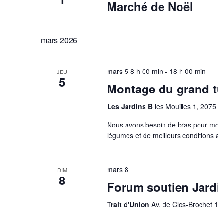
e
Marché de Noël
n
mars 2026
t
s
mars 5 8 h 00 min
-
18 h 00 min
JEU
5
Montage du grand t
Les Jardins B
les Mouilles 1, 2075
Nous avons besoin de bras pour mon
légumes et de meilleurs conditions a
mars 8
DIM
8
Forum soutien Jard
Trait d'Union
Av. de Clos-Brochet 