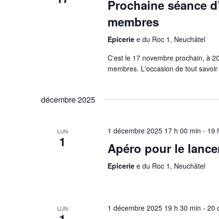
v
Prochaine séance d
t
-
u
membres
c
Epicerie
e du Roc 1, Neuchâtel
e
l
é
C'est le 17 novembre prochain, à 20
s
membres. L'occasion de tout savoir 
.
É
décembre 2025
v
è
1 décembre 2025 17 h 00 min
-
19 
LUN
1
Apéro pour le lanc
n
Epicerie
e du Roc 1, Neuchâtel
e
m
1 décembre 2025 19 h 30 min
-
20 
LUN
1