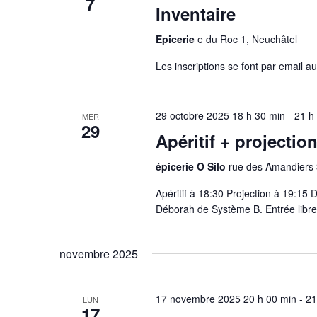
7
e
Inventaire
r
i
.
É
Epicerie
e du Roc 1, Neuchâtel
g
v
Les inscriptions se font par email 
è
a
n
e
t
29 octobre 2025 18 h 30 min
-
21 h
MER
29
m
Apéritif + projectio
i
e
épicerie O Silo
rue des Amandiers 
n
o
t
Apéritif à 18:30 Projection à 19:15 
s
Déborah de Système B. Entrée libre, 
n
p
d
a
novembre 2025
r
e
m
17 novembre 2025 20 h 00 min
-
21
LUN
o
17