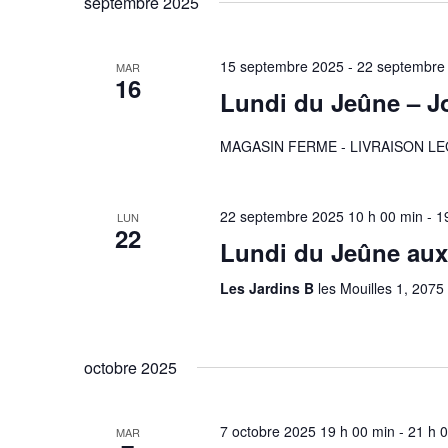
septembre 2025
m
e
l
o
e
r
t
15 septembre 2025
-
22 septembre
MAR
c
16
-
Lundi du Jeûne – Jo
c
t
c
i
MAGASIN FERME - LIVRAISON L
l
h
o
é
n
e
.
n
22 septembre 2025 10 h 00 min
-
1
LUN
R
22
e
e
Lundi du Jeûne au
e
z
c
Les Jardins B
les Mouilles 1, 2075
t
u
h
n
n
e
e
r
octobre 2025
d
a
c
a
h
v
7 octobre 2025 19 h 00 min
t
-
21 h 
MAR
e