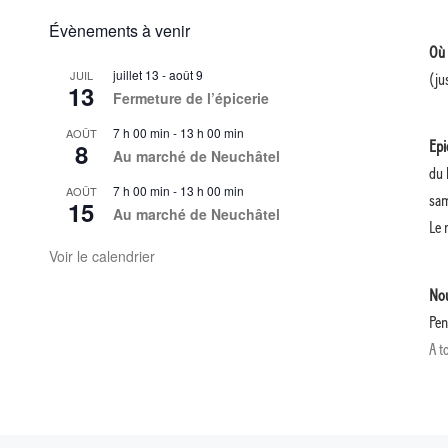
Évènements à venir
Où 
juillet 13
-
août 9
JUIL
(ju
13
Fermeture de l’épicerie
7 h 00 min
-
13 h 00 min
AOÛT
8
Epi
Au marché de Neuchâtel
du 
7 h 00 min
-
13 h 00 min
AOÛT
sa
15
Au marché de Neuchâtel
Le 
Voir le calendrier
Nou
Pen
A t