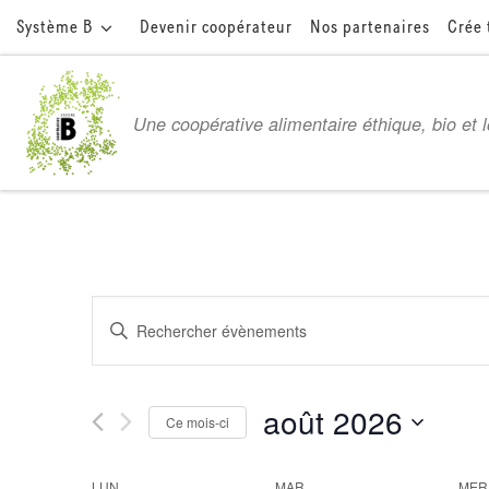
Système B
Devenir coopérateur
Nos partenaires
Crée 
Passer au contenu
Une coopérative alimentaire éthique, bio et 
R
S
e
a
i
c
août 2026
s
Ce mois-ci
i
h
S
r
LUN
é
MAR
MER