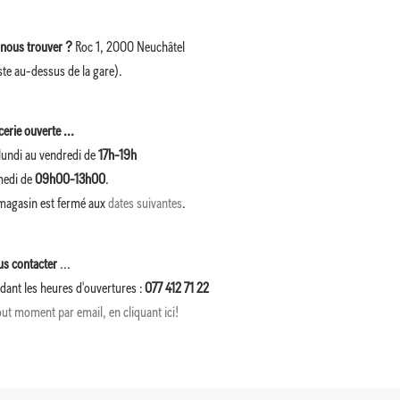
nous trouver ?
Roc 1, 2000 Neuchâtel
ste au-dessus de la gare).
cerie ouverte ...
lundi au vendredi de
17h-19h
medi de
09h00-13h00
.
magasin est fermé aux
dates suivantes
.
s contacter
...
dant les heures d'ouvertures :
077 412 71 22
out moment par email, en cliquant ici!