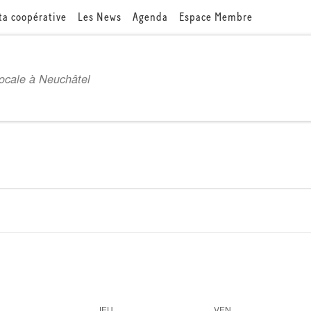
ta coopérative
Les News
Agenda
Espace Membre
locale à Neuchâtel
JEU
VEN