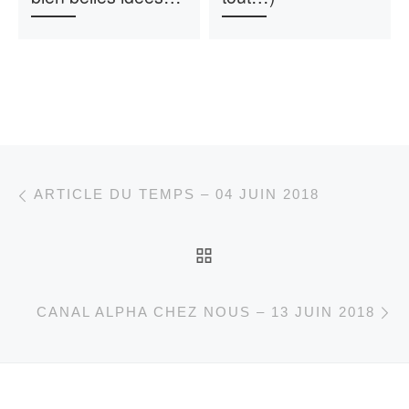
Parcourir les articles
Article précédent
ARTICLE DU TEMPS – 04 JUIN 2018
RETOUR À LA LISTE 
Ar
CANAL ALPHA CHEZ NOUS – 13 JUIN 2018